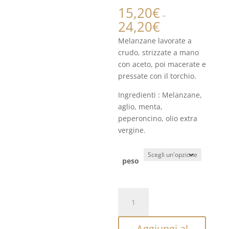
15,20
€
–
24,20
€
Melanzane lavorate a
crudo, strizzate a mano
con aceto, poi macerate e
pressate con il torchio.
Ingredienti : Melanzane,
aglio, menta,
peperoncino, olio extra
vergine.
peso
Melanzane
in
Olio
Aggiungi al
Extravergine