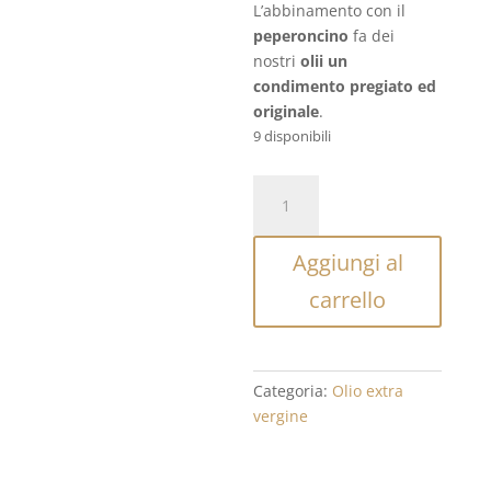
L’abbinamento con il
peperoncino
fa dei
nostri
olii un
condimento pregiato ed
originale
.
9 disponibili
Olio
extra
vergine
Aggiungi al
al
peperoncino
carrello
quantità
Categoria:
Olio extra
vergine